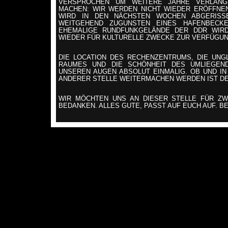
VERSPROCHEN UM WEITERE JAHRE VERLÄNG
MACHEN: WIR WERDEN NICHT WIEDER ERÖFFNE
WIRD IN DEN NÄCHSTEN WOCHEN ABGERISS
WEITGEHEND ZUGUNSTEN EINES HAFENBECK
EHEMALIGE RUNDFUNKGELÄNDE​ DER DDR WIRD 
WIEDER FÜR KULTURELLE ZWECKE ZUR VERFÜGUN
DIE LOCATION DES RECHENZENTRUMS,​ DIE UNG
RAUMES UND DIE SCHÖNHEIT DES UMLIEGEND
UNSEREN AUGEN ABSOLUT EINMALIG. OB UND I
ANDERER STELLE WEITERMACHEN WERDEN IST DE
WIR MÖCHTEN UNS AN DIESER STELLE FÜR Z
BEDANKEN. ALLES GUTE, PASST AUF EUCH AUF. BE
Rechenzentrum brauchte für diese Seite 0.110